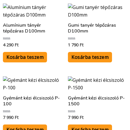
Alumínium tányér
Gumi tanyér tépőzáras
tépőzáras D100mm
D100mm
4 290
Ft
1 790
Ft
Értékelés:
Értékelés:
0
0
/
/
5
5
Kosárba teszem
Kosárba teszem
Gyémánt kézi élcsiszoló P-
Gyémánt kézi élcsiszoló P-
100
1500
7 990
Ft
7 990
Ft
Értékelés:
Értékelés:
0
0
/
/
5
5
Kosárba teszem
Kosárba teszem