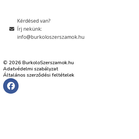
Kérdésed van?
Írj nekünk:
info@burkoloszerszamok.hu
© 2026 BurkoloSzerszamok.hu
Adatvédelmi szabályzat
Általános szerződési feltételek
F
a
c
e
b
o
o
k