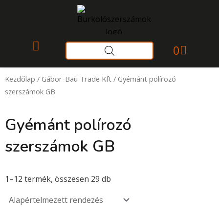
Skip
to
content
Kosár
0
Gyakori kérdések
Kezdőlap
/
Gábor-Bau Trade Kft
/ Gyémánt polírozó
szerszámok GB
Gyémánt polírozó
szerszámok GB
1–12 termék, összesen 29 db