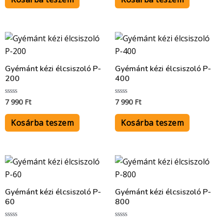
Gyémánt kézi élcsiszoló P-
Gyémánt kézi élcsiszoló P-
200
400
7 990
Ft
7 990
Ft
Értékelés:
Értékelés:
0
0
/
/
5
5
Kosárba teszem
Kosárba teszem
Gyémánt kézi élcsiszoló P-
Gyémánt kézi élcsiszoló P-
60
800