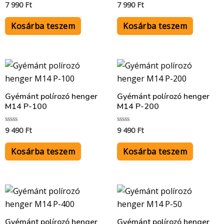
7 990
Ft
7 990
Ft
Értékelés:
Értékelés:
0
0
/
/
5
5
Kosárba teszem
Kosárba teszem
Gyémánt polírozó henger
Gyémánt polírozó henger
M14 P-100
M14 P-200
9 490
Ft
9 490
Ft
Értékelés:
Értékelés:
0
0
/
/
5
5
Kosárba teszem
Kosárba teszem
Gyémánt polírozó henger
Gyémánt polírozó henger