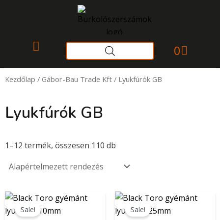
Skip
to
content
Kosár
0
Gyakori kérdések
Kezdőlap
/
Gábor-Bau Trade Kft
/ Lyukfúrók GB
Lyukfúrók GB
1–12 termék, összesen 110 db
Original
Current
Original
Current
price
price
price
price
Sale!
Sale!
was:
is:
was:
is: