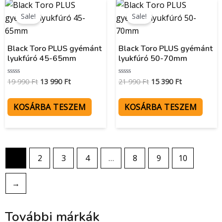
Original
Current
Original
Current
price
price
price
price
Sale!
Sale!
was:
is:
was:
is:
19
13
21
15
990 Ft.
990 Ft.
990 Ft.
390 Ft.
Black Toro PLUS gyémánt
Black Toro PLUS gyémánt
lyukfúró 45-65mm
lyukfúró 50-70mm
19 990
Ft
13 990
Ft
21 990
Ft
15 390
Ft
Értékelés:
Értékelés:
0
0
/
/
5
5
KOSÁRBA TESZEM
KOSÁRBA TESZEM
1
2
3
4
…
8
9
10
→
További márkák