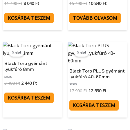
11 490
Ft
8 040
Ft
15 490
Ft
10 840
Ft
Értékelés:
Értékelés:
0
0
/
/
5
5
KOSÁRBA TESZEM
TOVÁBB OLVASOM
Original
Current
Original
Current
price
price
price
price
Sale!
Sale!
was:
is:
was:
is:
3
2
17
12
Black Toro gyémánt
490 Ft.
440 Ft.
990 Ft.
590 Ft.
lyukfúró 8mm
Black Toro PLUS gyémánt
lyukfúró 40-60mm
3 490
Ft
2 440
Ft
Értékelés:
0
17 990
Ft
12 590
Ft
/
Értékelés:
5
0
KOSÁRBA TESZEM
/
5
KOSÁRBA TESZEM