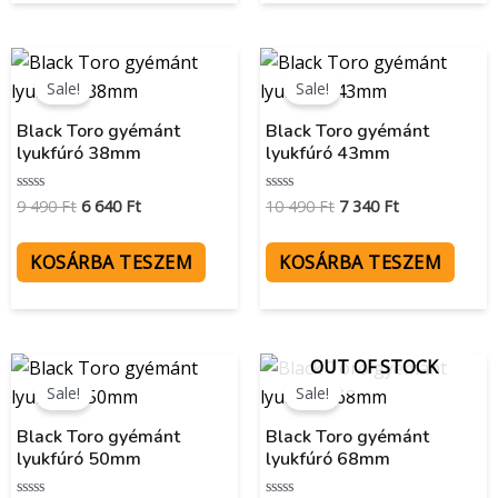
Original
Current
Original
Current
price
price
price
price
Sale!
Sale!
was:
is:
was:
is:
9
6
10
7
Black Toro gyémánt
Black Toro gyémánt
490 Ft.
640 Ft.
490 Ft.
340 Ft.
lyukfúró 38mm
lyukfúró 43mm
9 490
Ft
6 640
Ft
10 490
Ft
7 340
Ft
Értékelés:
Értékelés:
0
0
/
/
5
5
KOSÁRBA TESZEM
KOSÁRBA TESZEM
Original
Current
Original
Current
OUT OF STOCK
price
price
price
price
Sale!
Sale!
was:
is:
was:
is:
11
8
15
10
Black Toro gyémánt
Black Toro gyémánt
490 Ft.
040 Ft.
490 Ft.
840 Ft.
lyukfúró 50mm
lyukfúró 68mm