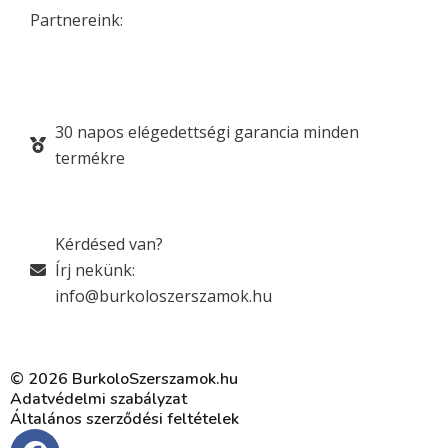
Partnereink:
30 napos elégedettségi garancia minden
termékre
Kérdésed van?
Írj nekünk:
info@burkoloszerszamok.hu
© 2026 BurkoloSzerszamok.hu
Adatvédelmi szabályzat
Általános szerződési feltételek
F