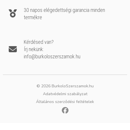
30 napos elégedettségi garancia minden
termékre
Kérdésed van?
Írj nekünk:
info@burkoloszerszamok.hu
© 2026 BurkoloSzerszamok.hu
Adatvédelmi szabályzat
Általános szerződési feltételek
F
a
c
e