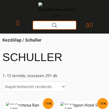
Skip
to
content
Kosár
0
Gyakori kérdések
Kezdőlap
/ Schuller
SCHULLER
1–12 termék, összesen 291 db
Original
Current
Original
Current
-15%
-15%
price
price
price
price
Sale!
Sale!