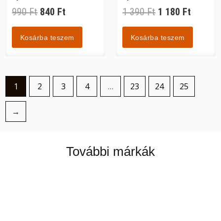
990
Ft
840
Ft
1 390
Ft
1 180
Ft
Kosárba teszem
Kosárba teszem
1
2
3
4
…
23
24
25
→
További márkák