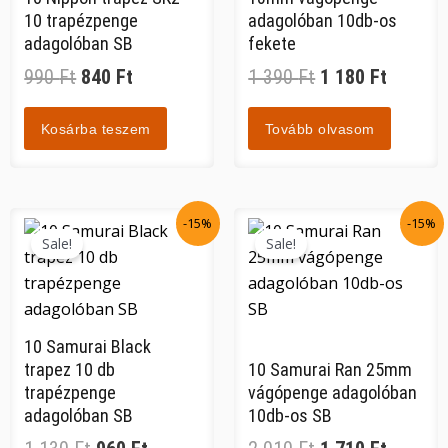
10 trapézpenge
adagolóban 10db-os
adagolóban SB
fekete
990
Ft
840
Ft
1 390
Ft
1 180
Ft
Kosárba teszem
Tovább olvasom
Original
Current
Original
Current
-15%
-15%
price
price
price
price
Sale!
Sale!
was:
is:
was:
is:
1
960 Ft.
2
1
130 Ft.
010 Ft.
710 Ft.
10 Samurai Black
trapez 10 db
10 Samurai Ran 25mm
trapézpenge
vágópenge adagolóban
adagolóban SB
10db-os SB