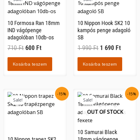
was:
is:
was:
is:
710 Ft.
600 Ft.
1
1
10 Formosa Ran 18mm
10 Nippon Hook SK2 10
990 Ft.
690 Ft.
IND vágópenge
kampós penge adagoló
adagolóban 10db-os
SB
710
Ft
600
Ft
1 990
Ft
1 690
Ft
Kosárba teszem
Kosárba teszem
Original
Current
Original
Current
-15%
-15%
price
price
price
price
Sale!
Sale!
was:
is:
was:
is:
OUT OF STOCK
990 Ft.
840 Ft.
1
1
390 Ft.
180 Ft.
10 Samurai Black
10 Nippon trapez SK2
18mm vágópenge