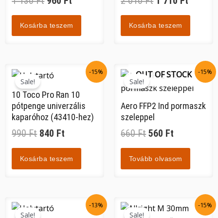
1 130
Ft
960
Ft
2 010
Ft
1 710
Ft
Kosárba teszem
Kosárba teszem
Original
Current
Original
Current
-15%
-15%
OUT OF STOCK
price
price
price
price
Sale!
Sale!
was:
is:
was:
is:
10 Toco Pro Ran 10
pótpenge univerzális
Aero FFP2 Ind pormaszk
990 Ft.
840 Ft.
660 Ft.
560 Ft.
kaparóhoz (43410-hez)
szeleppel
990
Ft
840
Ft
660
Ft
560
Ft
Kosárba teszem
Tovább olvasom
Original
Current
Original
Current
-13%
-15%
price
price
price
price
Sale!
Sale!