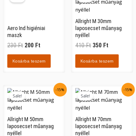
was:
is:
was:
is:
230 Ft.
200 Ft.
410 Ft.
350 Ft.
Allright M 30mm
Aero Ind higiéniai
laposecset műanyag
maszk
nyéllel
230
Ft
200
Ft
410
Ft
350
Ft
Kosárba teszem
Kosárba teszem
Original
Current
Original
Current
-15%
-15%
price
price
price
price
Sale!
Sale!
was:
is:
was:
is:
990 Ft.
840 Ft.
1
1
Allright M 50mm
Allright M 70mm
390 Ft.
180 Ft.
laposecset műanyag
laposecset műanyag
nyéllel
nyéllel