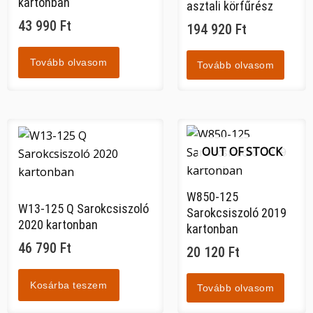
kartonban
asztali körfűrész
43 990
Ft
194 920
Ft
Tovább olvasom
Tovább olvasom
OUT OF STOCK
W850-125
W13-125 Q Sarokcsiszoló
Sarokcsiszoló 2019
2020 kartonban
kartonban
46 790
Ft
20 120
Ft
Kosárba teszem
Tovább olvasom