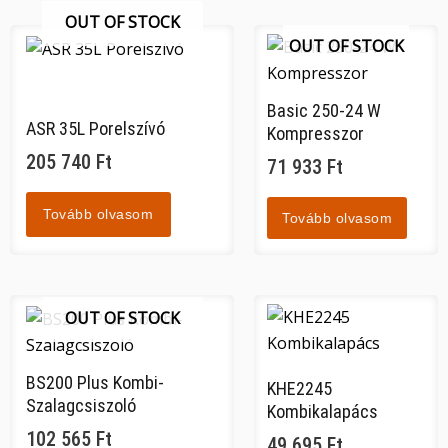
OUT OF STOCK
OUT OF STOCK
Basic 250-24 W
ASR 35L Porelszívó
Kompresszor
205 740
Ft
71 933
Ft
Tovább olvasom
Tovább olvasom
OUT OF STOCK
BS200 Plus Kombi-
KHE2245
Szalagcsiszoló
Kombikalapács
102 565
Ft
49 695
Ft