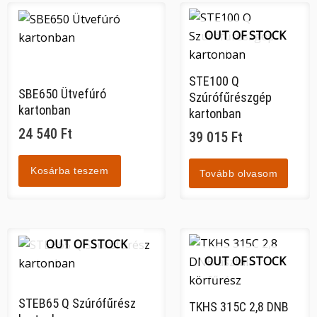
OUT OF STOCK
STE100 Q
SBE650 Ütvefúró
Szúrófűrészgép
kartonban
kartonban
24 540
Ft
39 015
Ft
Kosárba teszem
Tovább olvasom
OUT OF STOCK
OUT OF STOCK
STEB65 Q Szúrófűrész
TKHS 315C 2,8 DNB