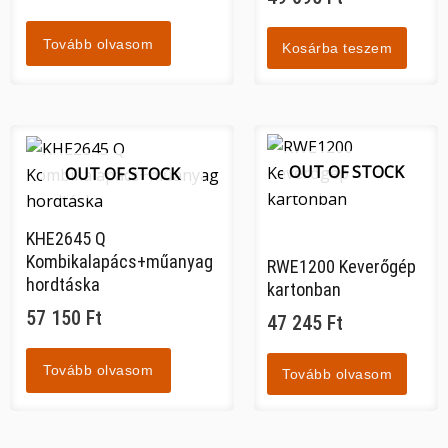
Tovább olvasom
Kosárba teszem
OUT OF STOCK
OUT OF STOCK
KHE2645 Q
Kombikalapács+műanyag
RWE1200 Keverőgép
hordtáska
kartonban
57 150
Ft
47 245
Ft
Tovább olvasom
Tovább olvasom