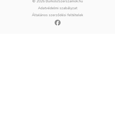
© 2026 BurkoloSzerszamok.hu
Adatvédelmi szabályzat
Általános szerződési feltételek
F
a
c
e
b
o
o
k