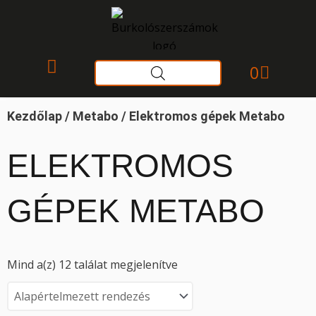
Skip
to
content
Kosár
0
Gyakori kérdések
Kezdőlap
/
Metabo
/ Elektromos gépek Metabo
ELEKTROMOS
GÉPEK METABO
Mind a(z) 12 találat megjelenítve