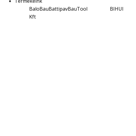
Termékeink
BaloBau
Battipav
BauTool
BIHUI
Kft