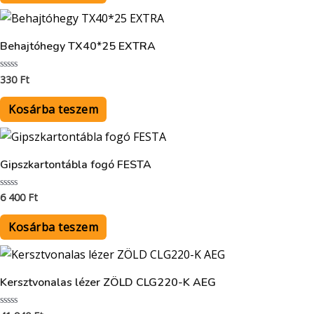
Behajtóhegy TX40*25 EXTRA
330
Ft
Értékelés:
0
/
5
Kosárba teszem
Gipszkartontábla fogó FESTA
6 400
Ft
Értékelés:
0
/
5
Kosárba teszem
Kersztvonalas lézer ZÖLD CLG220-K AEG