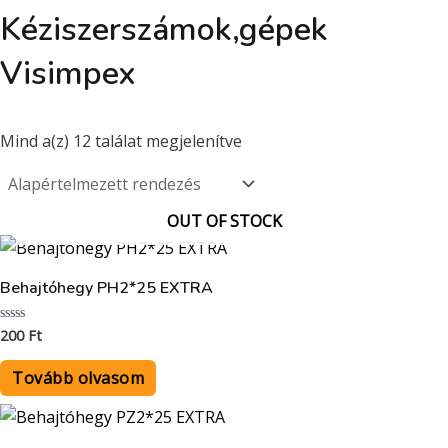
Kéziszerszámok,gépek
Visimpex
Mind a(z) 12 találat megjelenítve
OUT OF STOCK
Behajtóhegy PH2*25 EXTRA
200
Ft
Értékelés:
0
/
5
Tovább olvasom