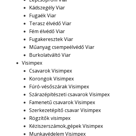
Kádszegély Viar
Fugaék Viar
Terasz élvédő Viar
Fém élvédő Viar
Fugakeresztek Viar
Műanyag csempeélvédő Viar
Burkolatváltó Viar
Visimpex
Csavarok Visimpex
Korongok Visimpex
Fúró-vésőszárak Visimpex
Szárazépítészeti csavarok Visimpex
Famenetű csavarok Visimpex
Szerkezetépítő csavar Visimpex
Rögzítők visimpex
Kéziszerszámok,gépek Visimpex
Munkavédelem Visimpex