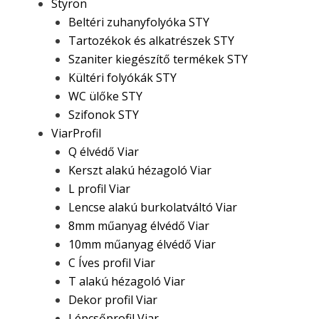
Styron
Beltéri zuhanyfolyóka STY
Tartozékok és alkatrészek STY
Szaniter kiegészítő termékek STY
Kültéri folyókák STY
WC ülőke STY
Szifonok STY
ViarProfil
Q élvédő Viar
Kerszt alakú hézagoló Viar
L profil Viar
Lencse alakú burkolatváltó Viar
8mm műanyag élvédő Viar
10mm műanyag élvédő Viar
C Íves profil Viar
T alakú hézagoló Viar
Dekor profil Viar
Lépcsőprofil Viar