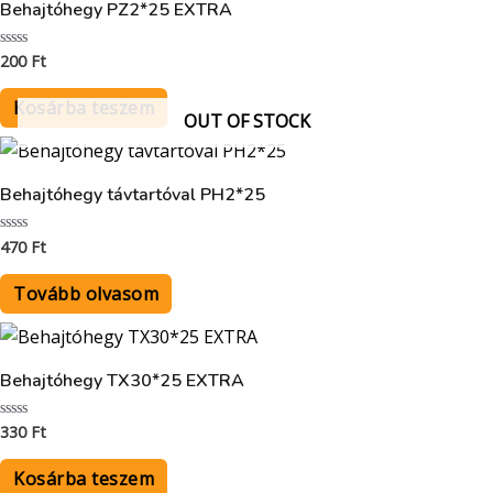
Behajtóhegy PZ2*25 EXTRA
200
Ft
Értékelés:
0
/
5
Kosárba teszem
OUT OF STOCK
Behajtóhegy távtartóval PH2*25
470
Ft
Értékelés:
0
/
5
Tovább olvasom
Behajtóhegy TX30*25 EXTRA
330
Ft
Értékelés:
0
/
5
Kosárba teszem