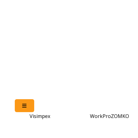
Hamburger Toggle Menu
Visimpex
WorkPro
ZOMKO