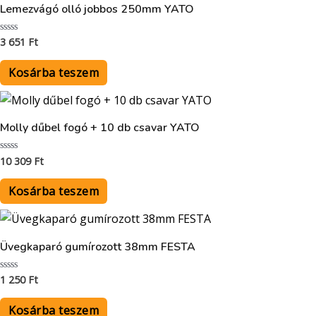
Lemezvágó olló jobbos 250mm YATO
3 651
Ft
Értékelés:
0
/
5
Kosárba teszem
Molly dűbel fogó + 10 db csavar YATO
10 309
Ft
Értékelés:
0
/
5
Kosárba teszem
Üvegkaparó gumírozott 38mm FESTA
1 250
Ft
Értékelés:
0
/
5
Kosárba teszem