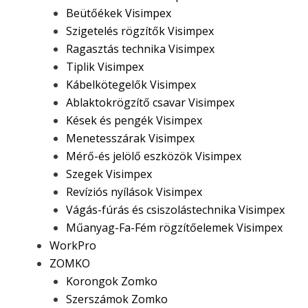
Beütőékek Visimpex
Szigetelés rögzítők Visimpex
Ragasztás technika Visimpex
Tiplik Visimpex
Kábelkötegelők Visimpex
Ablaktokrögzítő csavar Visimpex
Kések és pengék Visimpex
Menetesszárak Visimpex
Mérő-és jelölő eszközök Visimpex
Szegek Visimpex
Revíziós nyílások Visimpex
Vágás-fúrás és csiszolástechnika Visimpex
Műanyag-Fa-Fém rögzítőelemek Visimpex
WorkPro
ZOMKO
Korongok Zomko
Szerszámok Zomko