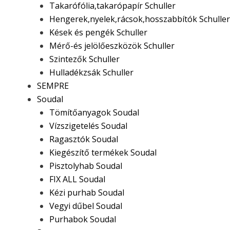
Takarófólia,takarópapír Schuller
Hengerek,nyelek,rácsok,hosszabbítók Schuller
Kések és pengék Schuller
Mérő-és jelölőeszközök Schuller
Szintezők Schuller
Hulladékzsák Schuller
SEMPRE
Soudal
Tömítőanyagok Soudal
Vízszigetelés Soudal
Ragasztók Soudal
Kiegészítő termékek Soudal
Pisztolyhab Soudal
FIX ALL Soudal
Kézi purhab Soudal
Vegyi dűbel Soudal
Purhabok Soudal