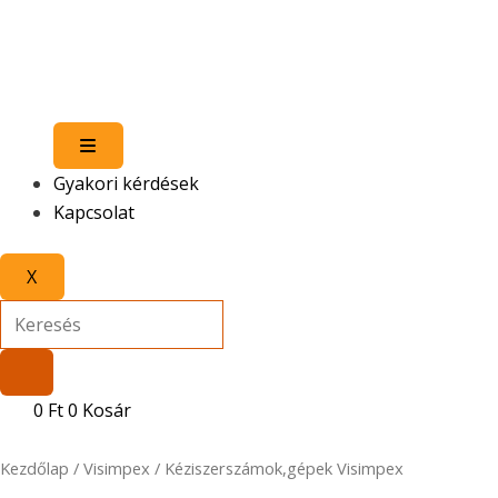
Hamburger Toggle Menu
Gyakori kérdések
Kapcsolat
X
0
Ft
0
Kosár
Kezdőlap
/
Visimpex
/ Kéziszerszámok,gépek Visimpex