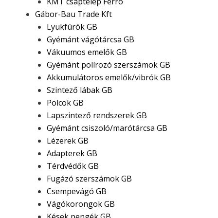
KMT csaptelep Ferro
Gábor-Bau Trade Kft
Lyukfúrók GB
Gyémánt vágótárcsa GB
Vákuumos emelők GB
Gyémánt polírozó szerszámok GB
Akkumulátoros emelők/vibrók GB
Szintező lábak GB
Polcok GB
Lapszintező rendszerek GB
Gyémánt csiszoló/marótárcsa GB
Lézerek GB
Adapterek GB
Térdvédők GB
Fugázó szerszámok GB
Csempevágó GB
Vágókorongok GB
Kések,pengék GB