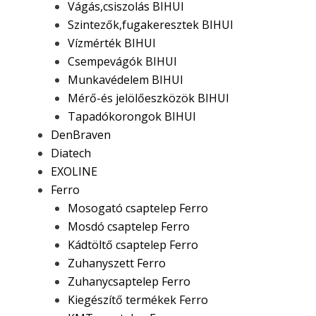
Vágás,csiszolás BIHUI
Szintezők,fugakeresztek BIHUI
Vízmérték BIHUI
Csempevágók BIHUI
Munkavédelem BIHUI
Mérő-és jelölőeszközök BIHUI
Tapadókorongok BIHUI
DenBraven
Diatech
EXOLINE
Ferro
Mosogató csaptelep Ferro
Mosdó csaptelep Ferro
Kádtöltő csaptelep Ferro
Zuhanyszett Ferro
Zuhanycsaptelep Ferro
Kiegészítő termékek Ferro