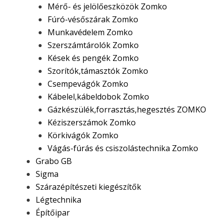
Mérő- és jelölőeszközök Zomko
Fúró-vésőszárak Zomko
Munkavédelem Zomko
Szerszámtárolók Zomko
Kések és pengék Zomko
Szorítók,támasztók Zomko
Csempevágók Zomko
Kábelel,kábeldobok Zomko
Gázkészülék,forrasztás,hegesztés ZOMKO
Kéziszerszámok Zomko
Körkivágók Zomko
Vágás-fúrás és csiszolástechnika Zomko
Grabo GB
Sigma
Szárazépítészeti kiegészítők
Légtechnika
Építőipar