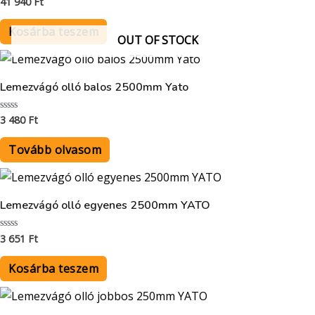
41 940
Ft
Értékelés:
0
/
5
Kosárba teszem
OUT OF STOCK
Lemezvágó olló balos 2500mm Yato
3 480
Ft
Értékelés:
0
/
5
Tovább olvasom
Lemezvágó olló egyenes 2500mm YATO
3 651
Ft
Értékelés:
0
/
5
Kosárba teszem