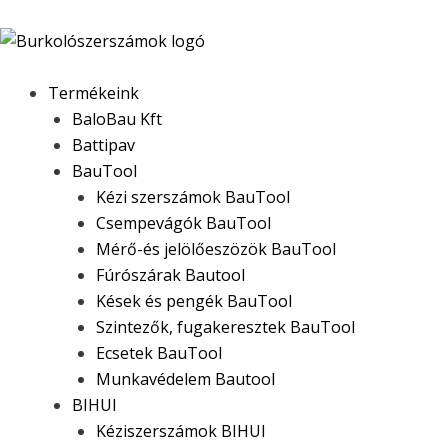
Skip
Products
Products
Products
to
search
search
search
content
Termékeink
BaloBau Kft
Battipav
BauTool
Kézi szerszámok BauTool
Csempevágók BauTool
Mérő-és jelölőeszözök BauTool
Fúrószárak Bautool
Kések és pengék BauTool
Szintezők, fugakeresztek BauTool
Ecsetek BauTool
Munkavédelem Bautool
BIHUI
Kéziszerszámok BIHUI