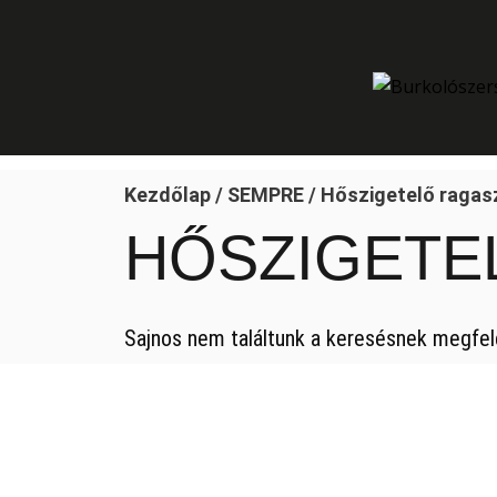
Skip
to
content
Kezdőlap
/
SEMPRE
/ Hőszigetelő ragas
HŐSZIGETE
Sajnos nem találtunk a keresésnek megfel