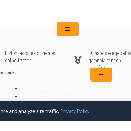
Hamburger Toggle Menu
Biztonságos és díjmentes
30 napos elégedetts
online fizetés
garancia minden
termékre
nereink:
Hamburger T
GYAKORI KÉRDÉSEK
KAPCSOLAT
Adatvédelmi szabályzat
Általános szerződési fel
e and analyze site traffic.
Privacy Policy
X