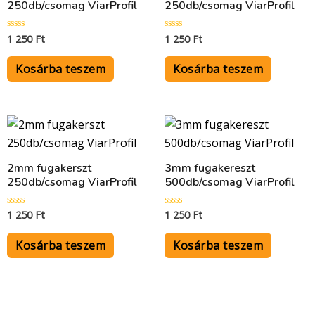
250db/csomag ViarProfil
250db/csomag ViarProfil
1 250
Ft
1 250
Ft
Értékelés:
Értékelés:
0
0
/
/
5
5
Kosárba teszem
Kosárba teszem
2mm fugakerszt
3mm fugakereszt
250db/csomag ViarProfil
500db/csomag ViarProfil
1 250
Ft
1 250
Ft
Értékelés:
Értékelés:
0
0
/
/
5
5
Kosárba teszem
Kosárba teszem