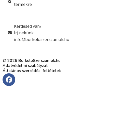
termékre
Kérdésed van?
Írj nekünk:
info@burkoloszerszamok.hu
© 2026 BurkoloSzerszamok.hu
Adatvédelmi szabályzat
Általános szerződési feltételek
F
a
c
e
b
o