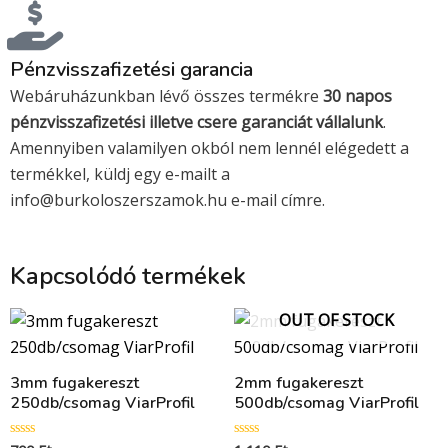
Pénzvisszafizetési garancia
Webáruházunkban lévő összes termékre
30 napos
pénzvisszafizetési illetve csere garanciát vállalunk
.
Amennyiben valamilyen okból nem lennél elégedett a
termékkel, küldj egy e-mailt a
info@burkoloszerszamok.hu e-mail címre.
Kapcsolódó termékek
OUT OF STOCK
3mm fugakereszt
2mm fugakereszt
250db/csomag ViarProfil
500db/csomag ViarProfil