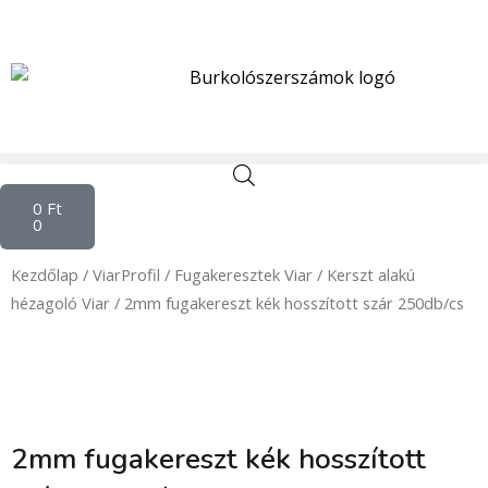
Skip
to
content
Kosár
0
Ft
0
Kezdőlap
/
ViarProfil
/
Fugakeresztek Viar
/
Kerszt alakú
hézagoló Viar
/ 2mm fugakereszt kék hosszított szár 250db/cs
2mm fugakereszt kék hosszított