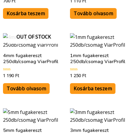
700
Ft
1 110
Ft
Értékelés:
Értékelés:
0
0
/
/
5
5
Kosárba teszem
Tovább olvasom
OUT OF STOCK
4mm fugakereszt
1mm fugakereszt
250db/csomag ViarProfil
250db/csomag ViarProfil
1 190
Ft
1 250
Ft
Értékelés:
Értékelés:
0
0
/
/
5
5
Tovább olvasom
Kosárba teszem
5mm fugakereszt
3mm fugakereszt