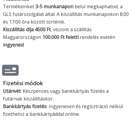
a
t
Termékeinket
3-5 munkanapon
belül megkaphatod, a
e
GLS futárszolgálat által. A kiszállítás munkanapokon 8:00
r
és 17:00 óra között történik.
c
Kiszállítás díja 4500 Ft
, viszont a szállítás
a
Magyarországon
100.000 Ft feletti
rendelés esetén
r
ingyenes!
d
Fizetési módok
Utánvét
: Készpénzes vagy bankkártyás fizetés a
futárnak kiszállításkor.
Bankkártyás fizetés
: Ingyenesen és regisztráció nélkül
fizethetsz a bankkártyáddal online.