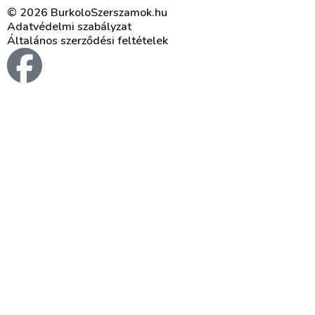
© 2026 BurkoloSzerszamok.hu
Adatvédelmi szabályzat
Általános szerződési feltételek
F
a
c
e
b
o
o
k