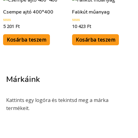
Csempe ajtó 400*400
Falikút műanyag
5 201
Ft
10 423
Ft
Értékelés:
Értékelés:
0
0
/
/
5
5
Kosárba teszem
Kosárba teszem
Márkáink
Kattints egy logóra és tekintsd meg a márka
termékeit.