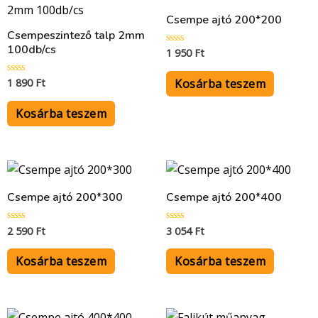
Csempe ajtó 200*200
Csempeszintező talp 2mm
100db/cs
1 950
Ft
Értékelés:
0
/
5
Kosárba teszem
1 890
Ft
Értékelés:
0
/
5
Kosárba teszem
Csempe ajtó 200*300
Csempe ajtó 200*400
2 590
Ft
3 054
Ft
Értékelés:
Értékelés:
0
0
/
/
5
5
Kosárba teszem
Kosárba teszem