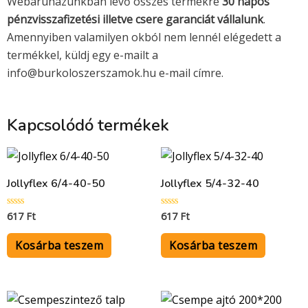
Webáruházunkban lévő összes termékre
30 napos
pénzvisszafizetési illetve csere garanciát vállalunk
.
Amennyiben valamilyen okból nem lennél elégedett a
termékkel, küldj egy e-mailt a
info@burkoloszerszamok.hu e-mail címre.
Kapcsolódó termékek
Jollyflex 6/4-40-50
Jollyflex 5/4-32-40
617
Ft
617
Ft
Értékelés:
Értékelés:
0
0
/
/
5
5
Kosárba teszem
Kosárba teszem