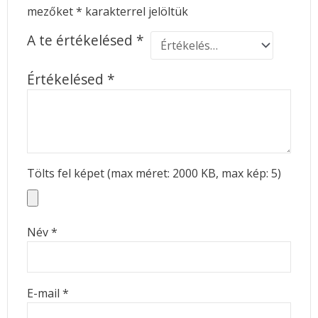
mezőket
*
karakterrel jelöltük
A te értékelésed
*
Értékelésed
*
Tölts fel képet (max méret: 2000 KB, max kép: 5)
Név
*
E-mail
*