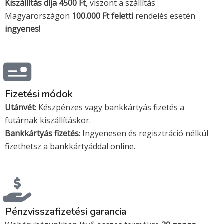
Kiszállítás díja 4500 Ft
s
s
, viszont a szállítás
Magyarországon
100.000 Ft feletti
rendelés esetén
a
t
ingyenes!
e
r
Fizetési módok
c
Utánvét
: Készpénzes vagy bankkártyás fizetés a
futárnak kiszállításkor.
a
Bankkártyás fizetés
: Ingyenesen és regisztráció nélkül
fizethetsz a bankkártyáddal online.
r
d
Pénzvisszafizetési garancia