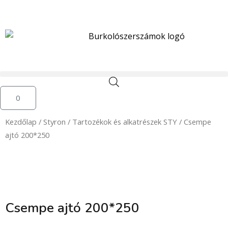
Skip
to
content
Kosár
0
Kezdőlap
/
Styron
/
Tartozékok és alkatrészek STY
/ Csempe
ajtó 200*250
Csempe ajtó 200*250