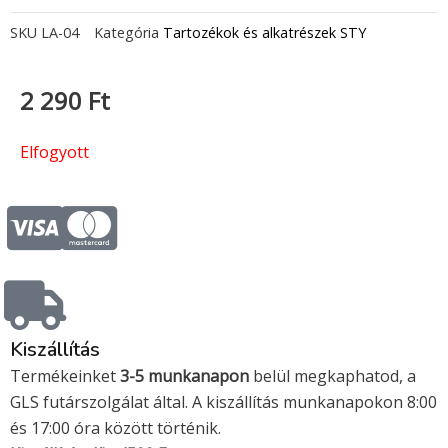
SKU
LA-04
Kategória
Tartozékok és alkatrészek STY
2 290
Ft
Elfogyott
C
C
c
c
-
-
Kiszállítás
v
m
Termékeinket
3-5 munkanapon
belül megkaphatod, a
GLS futárszolgálat által. A kiszállítás munkanapokon 8:00
i
a
és 17:00 óra között történik.