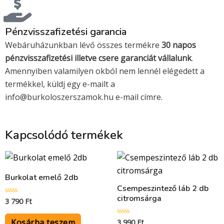
d
Pénzvisszafizetési garancia
Webáruházunkban lévő összes termékre
30 napos
pénzvisszafizetési illetve csere garanciát vállalunk
.
Amennyiben valamilyen okból nem lennél elégedett a
termékkel, küldj egy e-mailt a
info@burkoloszerszamok.hu e-mail címre.
Kapcsolódó termékek
Burkolat emelő 2db
Csempeszintező láb 2 db
citromsárga
3 790
Ft
Értékelés:
0
/
5
Kosárba teszem
3 990
Ft
Értékelés: