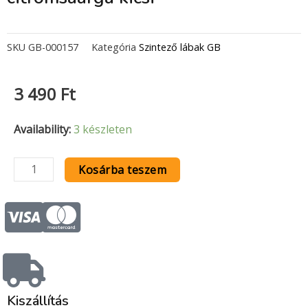
SKU
GB-000157
Kategória
Szintező lábak GB
3 490
Ft
Csempeszintező
Availability:
3 készleten
láb
2
Kosárba teszem
db
citromsaárga
C
C
kicsi
c
c
mennyiség
-
-
Kiszállítás