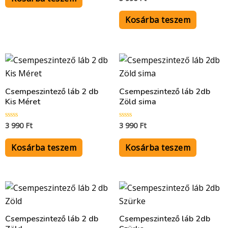
0
/
5
Kosárba teszem
Csempeszintező láb 2 db
Csempeszintező láb 2db
Kis Méret
Zöld sima
3 990
Ft
3 990
Ft
Értékelés:
Értékelés:
0
0
/
/
5
5
Kosárba teszem
Kosárba teszem
Csempeszintező láb 2 db
Csempeszintező láb 2db