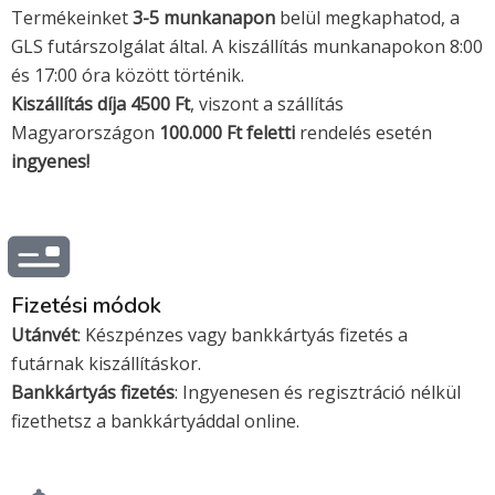
v
m
Termékeinket
3-5 munkanapon
belül megkaphatod, a
GLS futárszolgálat által. A kiszállítás munkanapokon 8:00
i
a
és 17:00 óra között történik.
Kiszállítás díja 4500 Ft
s
s
, viszont a szállítás
Magyarországon
100.000 Ft feletti
rendelés esetén
a
t
ingyenes!
e
r
Fizetési módok
c
Utánvét
: Készpénzes vagy bankkártyás fizetés a
futárnak kiszállításkor.
a
Bankkártyás fizetés
: Ingyenesen és regisztráció nélkül
fizethetsz a bankkártyáddal online.
r