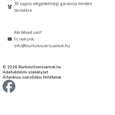
30 napos elégedettségi garancia minden
termékre
Kérdésed van?
Írj nekünk:
info@burkoloszerszamok.hu
© 2026 BurkoloSzerszamok.hu
Adatvédelmi szabályzat
Általános szerződési feltételek
F
a
c