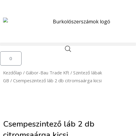
Skip
to
content
Kosár
0
Kezdőlap
/
Gábor-Bau Trade Kft
/
Szintező lábak
GB
/ Csempeszintező láb 2 db citromsaárga kicsi
Csempeszintező láb 2 db
citromsaárga kicsi