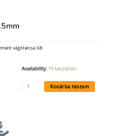
115mm
émánt vágótárcsa GB
Fa
Availability:
19 készleten
vágókorong
115mm
Kosárba teszem
mennyiség