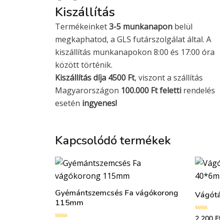
Kiszállítás
Termékeinket
3-5 munkanapon
belül
megkaphatod, a GLS futárszolgálat által. A
kiszállítás munkanapokon 8:00 és 17:00 óra
között történik.
Kiszállítás díja 4500 Ft
, viszont a szállítás
Magyarországon
100.000 Ft feletti
rendelés
esetén
ingyenes!
Kapcsolódó termékek
Gyémántszemcsés Fa vágókorong
Vágótá
115mm
2 200
F
Értékelés