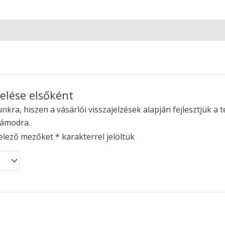
elése elsőként
kra, hiszen a vásárlói visszajelzések alapján fejlesztjük a t
zámodra.
elező mezőket
*
karakterrel jelöltük