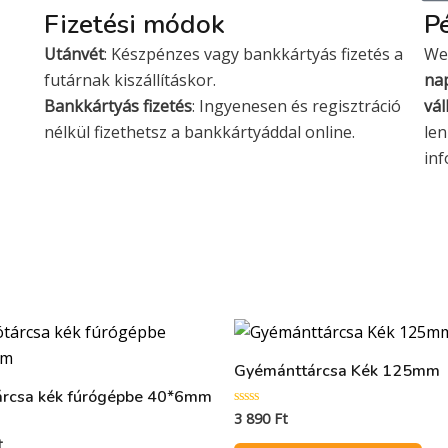
s
s
Fizetési módok
Pé
a
t
Utánvét
: Készpénzes vagy bankkártyás fizetés a
We
e
futárnak kiszállításkor.
nap
r
Bankkártyás fizetés
: Ingyenesen és regisztráció
vál
c
nélkül fizethetsz a bankkártyáddal online.
len
a
in
r
d
Gyémánttárcsa Kék 125mm
rcsa kék fúrógépbe 40*6mm
3 890
Ft
Értékelés:
0
t
:
/