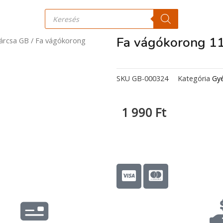
Products
search
Fa vágókorong 
árcsa GB
/ Fa vágókorong
SKU
GB-000324
Kategória
Gy
1 990
Ft
C
C
c
c
-
-
v
m
i
a