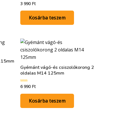
3 990
Ft
Értékelés:
0
/
5
Kosárba teszem
 115mm
Gyémánt vágó-és csiszolókorong 2
oldalas M14 125mm
6 990
Ft
Értékelés:
0
/
5
Kosárba teszem