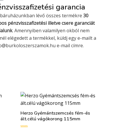
nzvisszafizetési garancia
báruházunkban lévő összes termékre
30
os pénzvisszafizetési illetve csere garanciát
lalunk
. Amennyiben valamilyen okból nem
nél elégedett a termékkel, küldj egy e-mailt a
fo@burkoloszerszamok.hu e-mail címre.
Herzo Gyémántszemcsés fém-és
ált.célú vágókorong 115mm