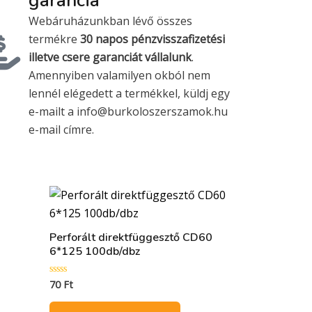
garancia
Webáruházunkban lévő összes
termékre
30 napos pénzvisszafizetési
illetve csere garanciát vállalunk
.
Amennyiben valamilyen okból nem
lennél elégedett a termékkel, küldj egy
e-mailt a info@burkoloszerszamok.hu
e-mail címre.
Perforált direktfüggesztő CD60
6*125 100db/dbz
70
Ft
Értékelés:
0
/
5