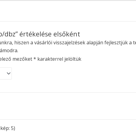
dbz” értékelése elsőként
kra, hiszen a vásárlói visszajelzések alapján fejlesztjük a t
zámodra.
elező mezőket
*
karakterrel jelöltük
kép: 5)