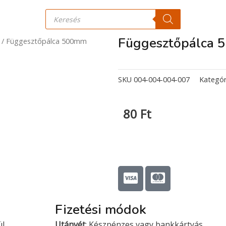
Products
search
Függesztőpálca 
/ Függesztőpálca 500mm
SKU
004-004-004-007
Kategór
80
Ft
C
C
c
c
-
-
Fizetési módok
v
m
i
a
ül
Utánvét
: Készpénzes vagy bankkártyás