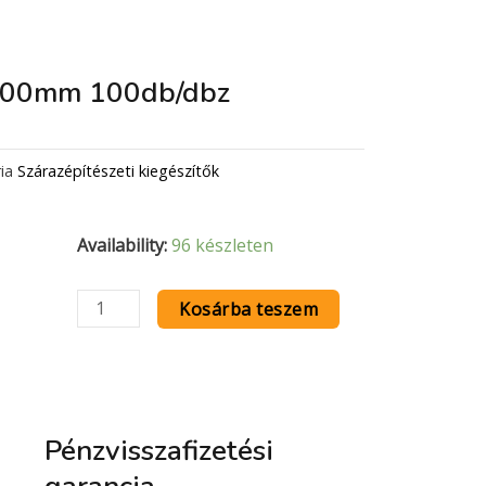
500mm 100db/dbz
ia
Szárazépítészeti kiegészítők
Függesztőpálca
Availability:
96 készleten
500mm
100db/dbz
Kosárba teszem
mennyiség
Pénzvisszafizetési