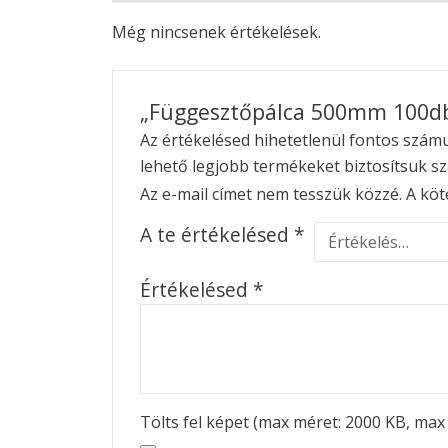
Még nincsenek értékelések.
„Függesztőpálca 500mm 100db/
Az értékelésed hihetetlenül fontos számun
lehető legjobb termékeket biztosítsuk s
Az e-mail címet nem tesszük közzé.
A köt
A te értékelésed
*
Értékelésed
*
Tölts fel képet (max méret: 2000 KB, max 