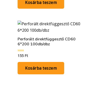
Kosárba teszem
Perforált direktfüggesztő CD60
6*200 100db/dbz
155
Ft
Értékelés:
0
/
5
Kosárba teszem