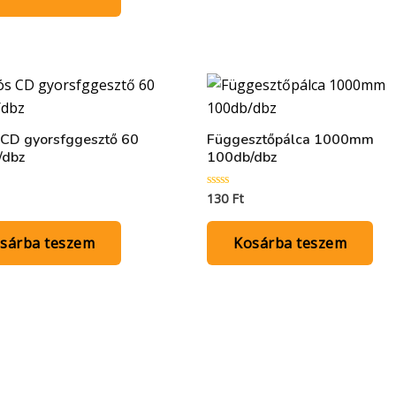
CD gyorsfggesztő 60
Függesztőpálca 1000mm
/dbz
100db/dbz
130
Ft
:
Értékelés:
0
/
5
sárba teszem
Kosárba teszem