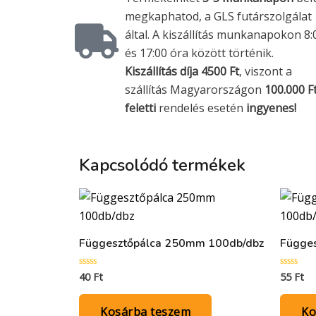
megkaphatod, a GLS futárszolgálat
által. A kiszállítás munkanapokon 8:
és 17:00 óra között történik.
Kiszállítás díja 4500 Ft
, viszont a
szállítás Magyarországon
100.000 F
feletti
rendelés esetén
ingyenes!
Kapcsolódó termékek
Függesztőpálca 250mm 100db/dbz
Függe
40
Ft
55
Ft
Értékelés:
Értékelés
0
0
/
/
5
5
Kosárba teszem
Ko