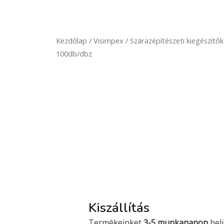
Kezdőlap
/
Visimpex
/
Szárazépítészeti kiegészítők
100db/dbz
Kiszállítás
Termékeinket
3-5 munkanapon
bel