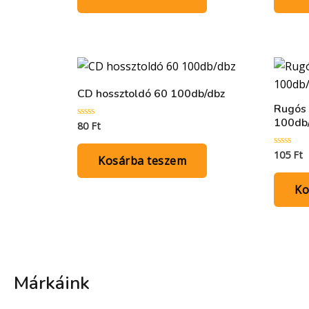
CD hossztoldó 60 100db/dbz
Rugós 
100db
80
Ft
Értékelés:
0
/
5
105
Ft
Értékelés
Kosárba teszem
0
/
5
Ko
Márkáink