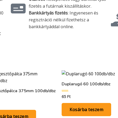
s
s
fizetés a futárnak kiszállításkor.
a
t
00
Bankkártyás fizetés
: Ingyenesen és
e
regisztráció nélkül fizethetsz a
r
bankkártyáddal online.
c
t
a
r
d
Duplarugó 60 100db/dbz
sztőpálca 375mm 100db/dbz
65
Ft
Értékelés:
0
:
/
5
Kosárba teszem
sárba teszem