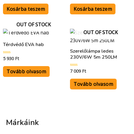
/
/
5
5
Kosárba teszem
Kosárba teszem
OUT OF STOCK
OUT OF STOCK
Térdvédő EVA hab
Szerelőlámpa ledes
230V/6W 5m 250LM
5 930
Ft
Értékelés:
0
/
5
Tovább olvasom
7 009
Ft
Értékelés:
0
/
5
Tovább olvasom
Márkáink