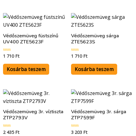
Védőszemüveg füstszínű
Védőszemüveg sárga
UV400 ZTE5623F
ZTE5623S
1 710
Ft
1 710
Ft
Értékelés:
Értékelés:
0
0
/
/
5
5
Kosárba teszem
Kosárba teszem
Védőszemüveg 3r. víztiszta
Védőszemüveg 3r. sárga
ZTP2793V
ZTP7599F
2 435
Ft
3 203
Ft
Értékelés:
Értékelés:
0
0