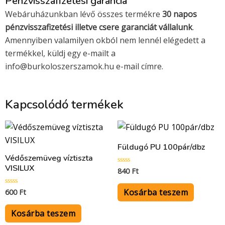
Pénzvisszafizetési garancia
Webáruházunkban lévő összes termékre
30 napos
pénzvisszafizetési illetve csere garanciát vállalunk
.
Amennyiben valamilyen okból nem lennél elégedett a
termékkel, küldj egy e-mailt a
info@burkoloszerszamok.hu e-mail címre.
Kapcsolódó termékek
Füldugó PU 100pár/dbz
Védőszemüveg víztiszta
VISILUX
840
Ft
Értékelés:
0
/
5
Kosárba teszem
600
Ft
Értékelés:
0
/
5
Kosárba teszem