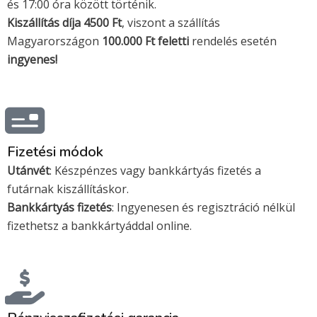
i
a
és 17:00 óra között történik.
Kiszállítás díja 4500 Ft
s
s
, viszont a szállítás
Magyarországon
100.000 Ft feletti
rendelés esetén
a
t
ingyenes!
e
r
Fizetési módok
c
Utánvét
: Készpénzes vagy bankkártyás fizetés a
futárnak kiszállításkor.
a
Bankkártyás fizetés
: Ingyenesen és regisztráció nélkül
fizethetsz a bankkártyáddal online.
r
d