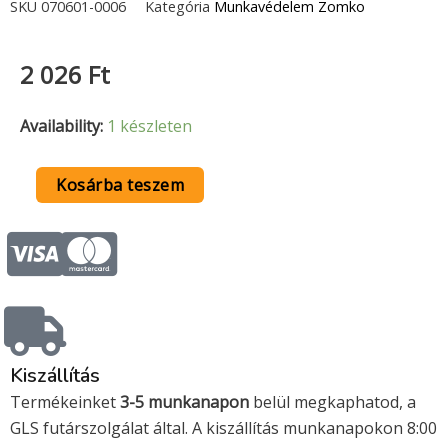
SKU
070601-0006
Kategória
Munkavédelem Zomko
2 026
Ft
Fültok
Availability:
1 készleten
EP-
101
Kosárba teszem
mennyiség
C
C
c
c
-
-
Kiszállítás
v
m
Termékeinket
3-5 munkanapon
belül megkaphatod, a
GLS futárszolgálat által. A kiszállítás munkanapokon 8:00