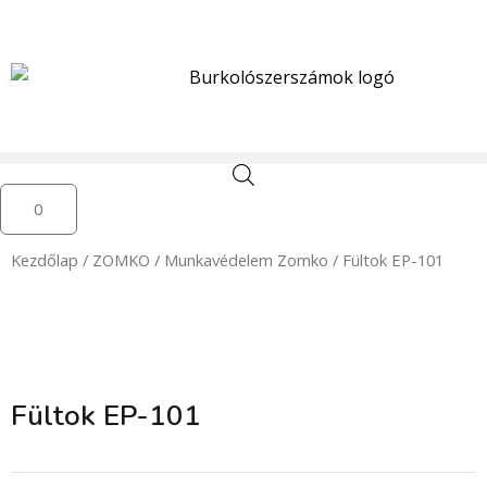
Skip
to
content
Kosár
0
Kezdőlap
/
ZOMKO
/
Munkavédelem Zomko
/ Fültok EP-101
Fültok EP-101