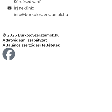
Kérdésed van?
Írj nekünk:
info@burkoloszerszamok.hu
© 2026 BurkoloSzerszamok.hu
Adatvédelmi szabályzat
Általános szerződési feltételek
F
a
c
e
b