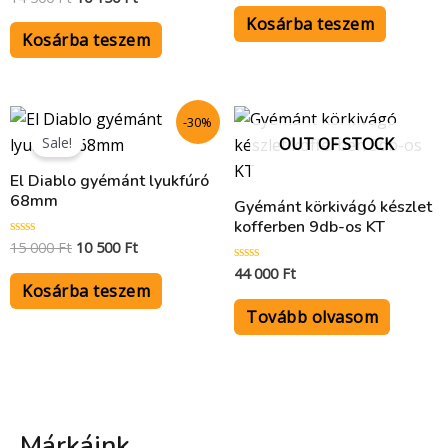
/
0
5
Kosárba teszem
/
5
Kosárba teszem
Original
Current
-30%
price
price
Sale!
OUT OF STOCK
was:
is:
15
10
El Diablo gyémánt lyukfúró
000 Ft.
500 Ft.
68mm
Gyémánt körkivágó készlet
kofferben 9db-os KT
15 000
Ft
10 500
Ft
Értékelés:
0
44 000
Ft
/
Értékelés:
5
0
Kosárba teszem
/
5
Tovább olvasom
Márkáink