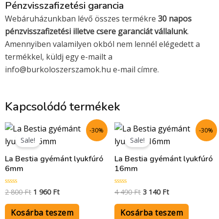
Pénzvisszafizetési garancia
Webáruházunkban lévő összes termékre
30 napos
pénzvisszafizetési illetve csere garanciát vállalunk
.
Amennyiben valamilyen okból nem lennél elégedett a
termékkel, küldj egy e-mailt a
info@burkoloszerszamok.hu e-mail címre.
Kapcsolódó termékek
Original
Current
Original
Current
-30%
-30%
price
price
price
price
Sale!
Sale!
was:
is:
was:
is:
2
1
4
3
La Bestia gyémánt lyukfúró
La Bestia gyémánt lyukfúró
800 Ft.
960 Ft.
490 Ft.
140 Ft.
6mm
16mm
2 800
Ft
1 960
Ft
4 490
Ft
3 140
Ft
Értékelés:
Értékelés:
0
0
/
/
5
5
Kosárba teszem
Kosárba teszem