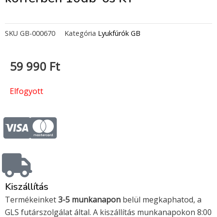
SKU
GB-000670
Kategória
Lyukfúrók GB
59 990
Ft
Elfogyott
C
C
c
c
-
-
Kiszállítás
v
m
Termékeinket
3-5 munkanapon
belül megkaphatod, a
GLS futárszolgálat által. A kiszállítás munkanapokon 8:00