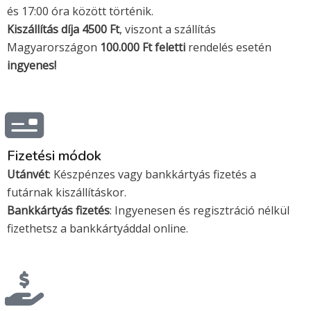
i
a
és 17:00 óra között történik.
Kiszállítás díja 4500 Ft
s
s
, viszont a szállítás
Magyarországon
100.000 Ft feletti
rendelés esetén
a
t
ingyenes!
e
r
Fizetési módok
c
Utánvét
: Készpénzes vagy bankkártyás fizetés a
futárnak kiszállításkor.
a
Bankkártyás fizetés
: Ingyenesen és regisztráció nélkül
fizethetsz a bankkártyáddal online.
r
d