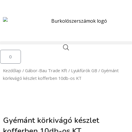
Skip
to
content
Kosár
0
Kezdőlap
/
Gábor-Bau Trade Kft
/
Lyukfúrók GB
/ Gyémánt
körkivágó készlet kofferben 10db-os KT
Gyémánt körkivágó készlet
kofferben 10db-os KT