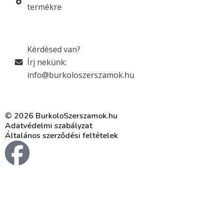
termékre
Kérdésed van?
Írj nekünk:
info@burkoloszerszamok.hu
© 2026 BurkoloSzerszamok.hu
Adatvédelmi szabályzat
Általános szerződési feltételek
F
a
c