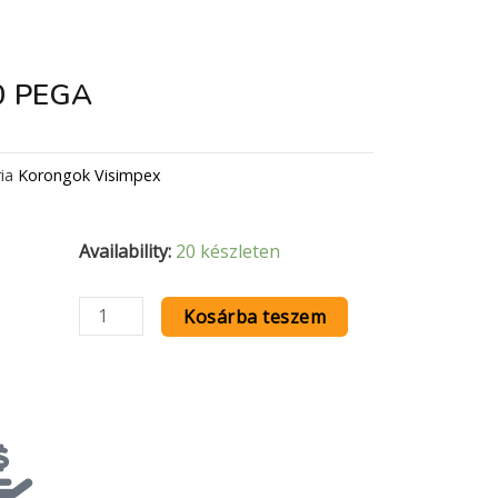
0 PEGA
ia
Korongok Visimpex
Lameller
Availability:
20 készleten
125
A40
Kosárba teszem
PEGA
mennyiség