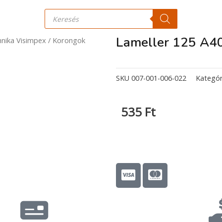
Products
search
Lameller 125 A4
hnika Visimpex
/
Korongok
SKU
007-001-006-022
Kategór
535
Ft
C
C
c
c
-
-
v
m
i
a