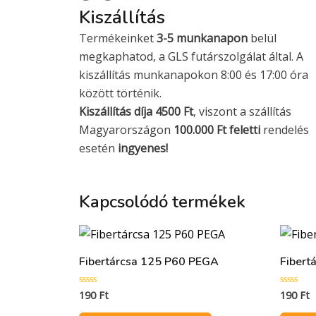
Kiszállítás
Termékeinket
3-5 munkanapon
belül
megkaphatod, a GLS futárszolgálat által. A
kiszállítás munkanapokon 8:00 és 17:00 óra
között történik.
Kiszállítás díja 4500 Ft
, viszont a szállítás
Magyarországon
100.000 Ft feletti
rendelés
esetén
ingyenes!
Kapcsolódó termékek
Fibertárcsa 125 P60 PEGA
Fibert
190
Ft
190
Ft
Értékelés:
Értékelés
0
0
/
/