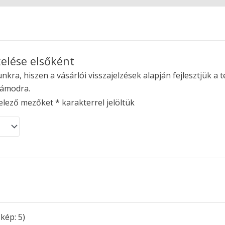
elése elsőként
kra, hiszen a vásárlói visszajelzések alapján fejlesztjük a t
zámodra.
elező mezőket
*
karakterrel jelöltük
kép: 5)