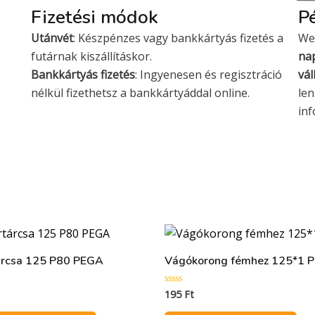
s
s
Fizetési módok
Pé
a
t
Utánvét
: Készpénzes vagy bankkártyás fizetés a
We
e
futárnak kiszállításkor.
nap
r
Bankkártyás fizetés
: Ingyenesen és regisztráció
vál
c
nélkül fizethetsz a bankkártyáddal online.
len
a
in
r
d
árcsa 125 P80 PEGA
Vágókorong fémhez 125*1 
195
Ft
:
Értékelés:
0
/