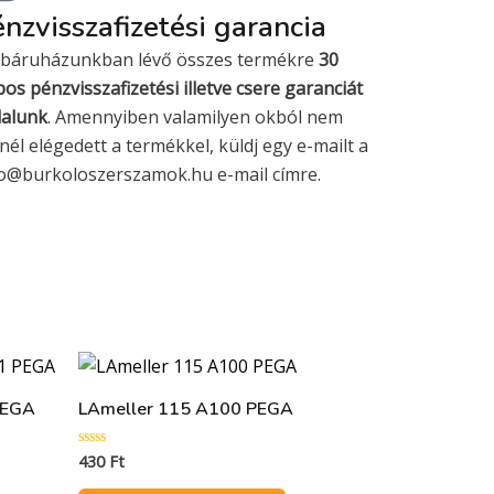
nzvisszafizetési garancia
báruházunkban lévő összes termékre
30
os pénzvisszafizetési illetve csere garanciát
lalunk
. Amennyiben valamilyen okból nem
nél elégedett a termékkel, küldj egy e-mailt a
fo@burkoloszerszamok.hu e-mail címre.
PEGA
LAmeller 115 A100 PEGA
430
Ft
Értékelés:
0
/