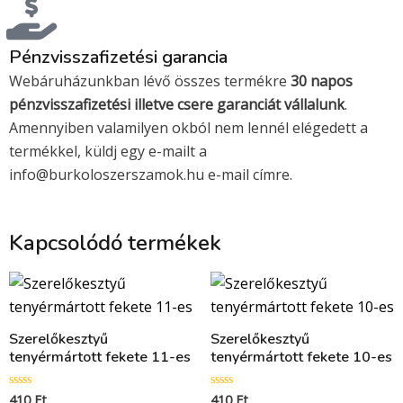
d
Pénzvisszafizetési garancia
Webáruházunkban lévő összes termékre
30 napos
pénzvisszafizetési illetve csere garanciát vállalunk
.
Amennyiben valamilyen okból nem lennél elégedett a
termékkel, küldj egy e-mailt a
info@burkoloszerszamok.hu e-mail címre.
Kapcsolódó termékek
Szerelőkesztyű
Szerelőkesztyű
tenyérmártott fekete 11-es
tenyérmártott fekete 10-es
410
Ft
410
Ft
Értékelés:
Értékelés: