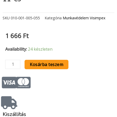
SKU
010-001-005-055
Kategória
Munkavédelem Visimpex
1 666
Ft
Latex
Availability:
24 készleten
mártott
kesztyű
Kosárba teszem
téli
sárga
C
C
11-
c
c
es
mennyiség
-
-
Kiszállítás