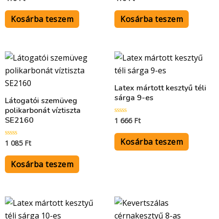
0
0
/
/
5
5
Kosárba teszem
Kosárba teszem
Latex mártott kesztyű téli
sárga 9-es
Látogatói szemüveg
polikarbonát víztiszta
SE2160
1 666
Ft
Értékelés:
0
/
5
Kosárba teszem
1 085
Ft
Értékelés:
0
/
5
Kosárba teszem