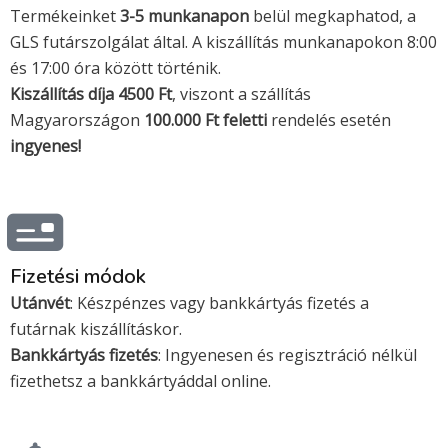
v
m
Termékeinket
3-5 munkanapon
belül megkaphatod, a
GLS futárszolgálat által. A kiszállítás munkanapokon 8:00
i
a
és 17:00 óra között történik.
Kiszállítás díja 4500 Ft
s
s
, viszont a szállítás
Magyarországon
100.000 Ft feletti
rendelés esetén
a
t
ingyenes!
e
r
Fizetési módok
c
Utánvét
: Készpénzes vagy bankkártyás fizetés a
futárnak kiszállításkor.
a
Bankkártyás fizetés
: Ingyenesen és regisztráció nélkül
fizethetsz a bankkártyáddal online.
r