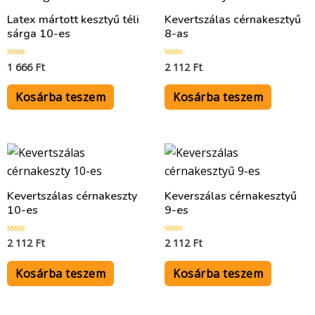
Latex mártott kesztyű téli
Kevertszálas cérnakesztyű
sárga 10-es
8-as
1 666
Ft
2 112
Ft
Értékelés:
Értékelés:
0
0
/
/
5
5
Kosárba teszem
Kosárba teszem
Kevertszálas cérnakeszty
Keverszálas cérnakesztyű
10-es
9-es
2 112
Ft
2 112
Ft
Értékelés:
Értékelés:
0
0
/
/
5
5
Kosárba teszem
Kosárba teszem