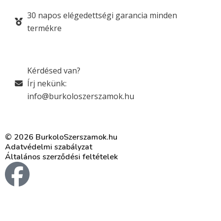
30 napos elégedettségi garancia minden
termékre
Kérdésed van?
Írj nekünk:
info@burkoloszerszamok.hu
© 2026 BurkoloSzerszamok.hu
Adatvédelmi szabályzat
Általános szerződési feltételek
F
a