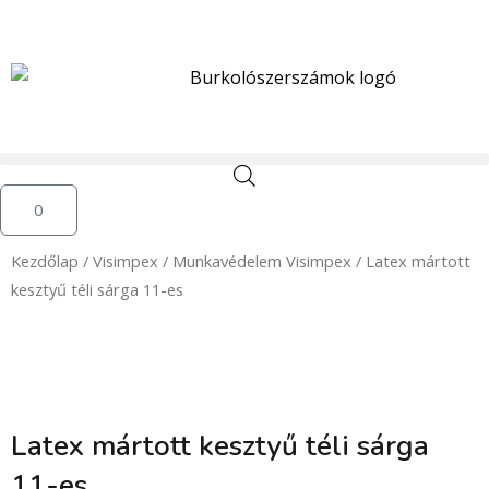
Skip
to
content
Kosár
0
Kezdőlap
/
Visimpex
/
Munkavédelem Visimpex
/ Latex mártott
kesztyű téli sárga 11-es
Latex mártott kesztyű téli sárga
11-es