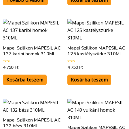
Tovább olvasom
Kosárba teszem
Mapei Szilikon MAPESIL AC
Mapei Szilikon MAPESIL AC
137 karibi homok 310ML
125 kastélyszürke 310ML
4 750
Ft
4 750
Ft
Értékelés:
Értékelés:
0
0
/
/
5
5
Kosárba teszem
Kosárba teszem
Mapei Szilikon MAPESIL AC
132 bézs 310ML
Mapei Szilikon MAPESIL AC