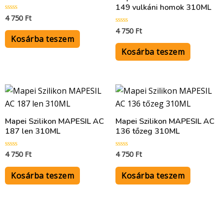
149 vulkáni homok 310ML
4 750
Ft
Értékelés:
0
4 750
Ft
/
Értékelés:
5
0
Kosárba teszem
/
5
Kosárba teszem
Mapei Szilikon MAPESIL AC
Mapei Szilikon MAPESIL AC
187 len 310ML
136 tőzeg 310ML
4 750
Ft
4 750
Ft
Értékelés:
Értékelés:
0
0
/
/
5
5
Kosárba teszem
Kosárba teszem