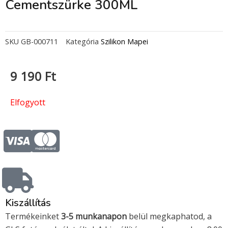
Cementszürke 300ML
SKU
GB-000711
Kategória
Szilikon Mapei
9 190
Ft
Elfogyott
C
C
c
c
-
-
Kiszállítás
v
m
Termékeinket
3-5 munkanapon
belül megkaphatod, a