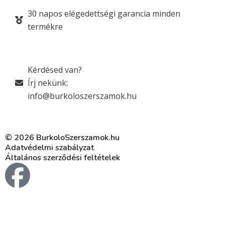
30 napos elégedettségi garancia minden
termékre
Kérdésed van?
Írj nekünk:
info@burkoloszerszamok.hu
© 2026 BurkoloSzerszamok.hu
Adatvédelmi szabályzat
Általános szerződési feltételek
F
a