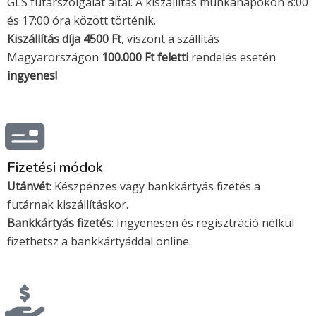
GLS futárszolgálat által. A kiszállítás munkanapokon 8:00
i
a
és 17:00 óra között történik.
Kiszállítás díja 4500 Ft
s
s
, viszont a szállítás
Magyarországon
100.000 Ft feletti
rendelés esetén
a
t
ingyenes!
e
r
Fizetési módok
c
Utánvét
: Készpénzes vagy bankkártyás fizetés a
futárnak kiszállításkor.
a
Bankkártyás fizetés
: Ingyenesen és regisztráció nélkül
fizethetsz a bankkártyáddal online.
r
d