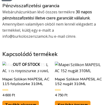
Pénzvisszafizetési garancia
Webáruházunkban lévő összes termékre
30 napos
pénzvisszafizetési illetve csere garanciát vállalunk
.
Amennyiben valamilyen okból nem lennél elégedett a
termékkel, küldj egy e-mailt a
info@burkoloszerszamok.hu e-mail címre.
Kapcsolódó termékek
OUT OF STOCK
Mapei Szilikon MAPESIL AC
Mapei Szilikon MAPESIL AC
115 folyószürke 310ML
152 nugát 310ML
4 600
Ft
4 750
Ft
Értékelés:
Értékelés:
0
0
/
/
5
5