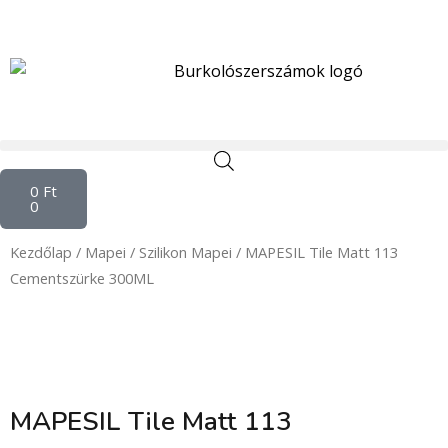
Skip
to
content
Kosár
0
Ft
0
Kezdőlap
/
Mapei
/
Szilikon Mapei
/ MAPESIL Tile Matt 113
Cementszürke 300ML
MAPESIL Tile Matt 113