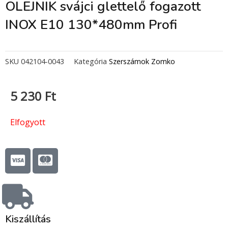
OLEJNIK svájci glettelő fogazott
INOX E10 130*480mm Profi
SKU
042104-0043
Kategória
Szerszámok Zomko
5 230
Ft
Elfogyott
C
C
c
c
-
-
v
m
i
a
s
s
Kiszállítás