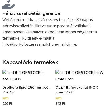
Pénzvisszafizetési garancia
Webáruházunkban lévő összes termékre
30 napos
pénzvisszafizetési illetve csere garanciát vállalunk
.
Amennyiben valamilyen okból nem lennél elégedett a
termékkel, küldj egy e-mailt a
info@burkoloszerszamok.hu e-mail címre.
Kapcsolódó termékek
OUT OF STOCK
OUT OF STOCK
Drótkefe Spid 250mm acél
OLEJNIK fugakanál INOX
PIROS
8mm Profi
556
Ft
848
Ft
Értékelés:
Értékelés: