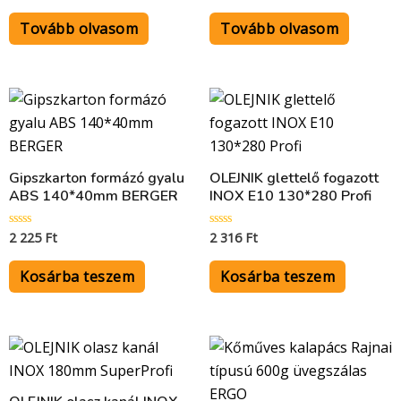
0
0
/
/
5
5
Tovább olvasom
Tovább olvasom
Gipszkarton formázó gyalu
OLEJNIK glettelő fogazott
ABS 140*40mm BERGER
INOX E10 130*280 Profi
2 225
Ft
2 316
Ft
Értékelés:
Értékelés:
0
0
/
/
5
5
Kosárba teszem
Kosárba teszem