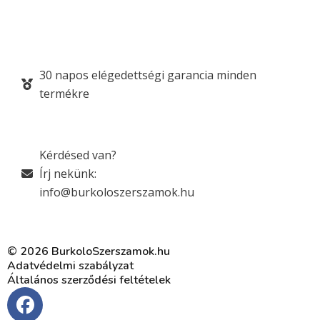
30 napos elégedettségi garancia minden
termékre
Kérdésed van?
Írj nekünk:
info@burkoloszerszamok.hu
© 2026 BurkoloSzerszamok.hu
Adatvédelmi szabályzat
Általános szerződési feltételek
F
a