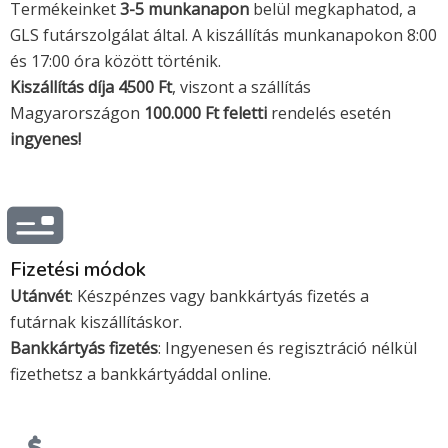
a
t
Termékeinket
3-5 munkanapon
belül megkaphatod, a
e
GLS futárszolgálat által. A kiszállítás munkanapokon 8:00
r
és 17:00 óra között történik.
c
Kiszállítás díja 4500 Ft
, viszont a szállítás
a
Magyarországon
100.000 Ft feletti
rendelés esetén
r
ingyenes!
d
Fizetési módok
Utánvét
: Készpénzes vagy bankkártyás fizetés a
futárnak kiszállításkor.
Bankkártyás fizetés
: Ingyenesen és regisztráció nélkül
fizethetsz a bankkártyáddal online.