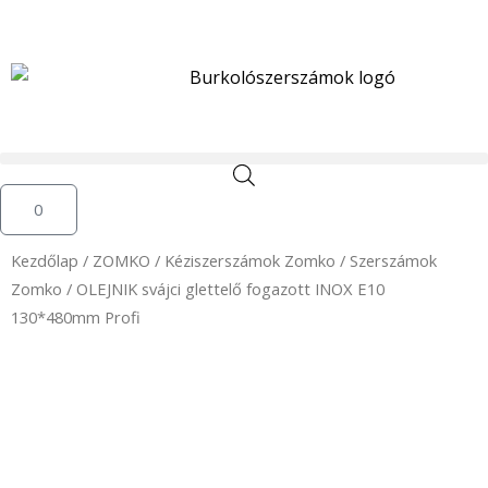
Skip
to
content
Kosár
0
Kezdőlap
/
ZOMKO
/
Kéziszerszámok Zomko
/
Szerszámok
Zomko
/ OLEJNIK svájci glettelő fogazott INOX E10
130*480mm Profi