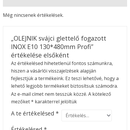
Vélemények (0)
Még nincsenek értékelések.
„OLEJNIK svájci glettelő fogazott
INOX E10 130*480mm Profi”
értékelése elsőként
Az értékelésed hihetetlenül fontos számunkra,
hiszen a vásárlói visszajelzések alapján
fejlesztjük a termékeink. Ez teszi lehetővé, hogy a
lehető legjobb termékeket biztosítsuk számodra.
Az e-mail címet nem tesszük közzé.
A kötelező
mezőket
*
karakterrel jelöltük
A te értékelésed
*
Értékelésed
*