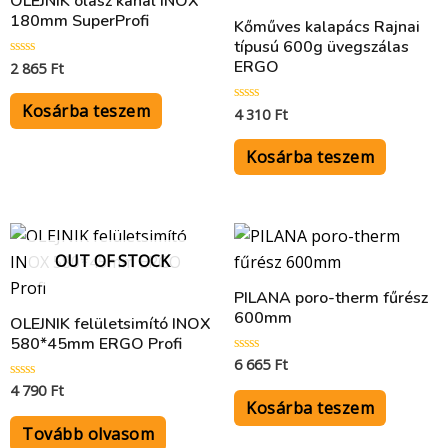
OLEJNIK olasz kanál INOX
180mm SuperProfi
Kőműves kalapács Rajnai
típusú 600g üvegszálas
ERGO
2 865
Ft
Értékelés:
0
/
5
Kosárba teszem
4 310
Ft
Értékelés:
0
/
5
Kosárba teszem
OUT OF STOCK
PILANA poro-therm fűrész
600mm
OLEJNIK felületsimító INOX
580*45mm ERGO Profi
6 665
Ft
Értékelés:
0
4 790
Ft
Értékelés:
/
0
5
Kosárba teszem
/
5
Tovább olvasom