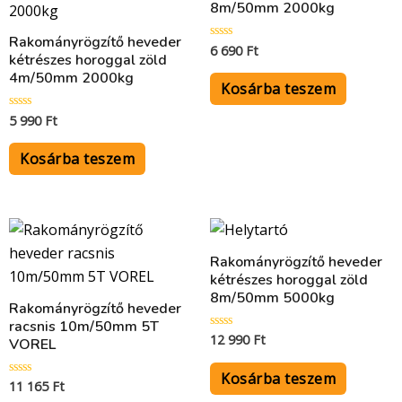
8m/50mm 2000kg
Rakományrögzítő heveder
6 690
Ft
Értékelés:
kétrészes horoggal zöld
0
/
4m/50mm 2000kg
5
Kosárba teszem
5 990
Ft
Értékelés:
0
/
5
Kosárba teszem
Rakományrögzítő heveder
kétrészes horoggal zöld
8m/50mm 5000kg
Rakományrögzítő heveder
racsnis 10m/50mm 5T
12 990
Ft
Értékelés:
VOREL
0
/
5
Kosárba teszem
11 165
Ft
Értékelés:
0