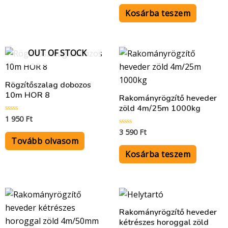
/
5
Kosárba teszem
OUT OF STOCK
Rögzítőszalag dobozos
10m HOR 8
Rakományrögzítő heveder
zöld 4m/25m 1000kg
1 950
Ft
Értékelés:
0
3 590
Ft
/
Értékelés:
5
0
Tovább olvasom
/
5
Kosárba teszem
Rakományrögzítő heveder
kétrészes horoggal zöld