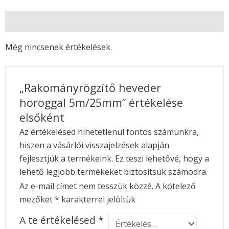
Vélemények (0)
Még nincsenek értékelések.
„Rakományrögzítő heveder
horoggal 5m/25mm” értékelése
elsőként
Az értékelésed hihetetlenül fontos számunkra,
hiszen a vásárlói visszajelzések alapján
fejlesztjük a termékeink. Ez teszi lehetővé, hogy a
lehető legjobb termékeket biztosítsuk számodra.
Az e-mail címet nem tesszük közzé.
A kötelező
mezőket
*
karakterrel jelöltük
A te értékelésed
*