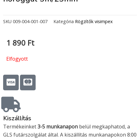
SKU
009-004-001-007
Kategória
Rögzítők visimpex
1 890
Ft
Elfogyott
C
C
c
c
-
-
v
m
i
a
s
s
Kiszállítás
a
t
Termékeinket
3-5 munkanapon
belül megkaphatod, a
e
GLS futárszolgálat által. A kiszállítás munkanapokon 8:00