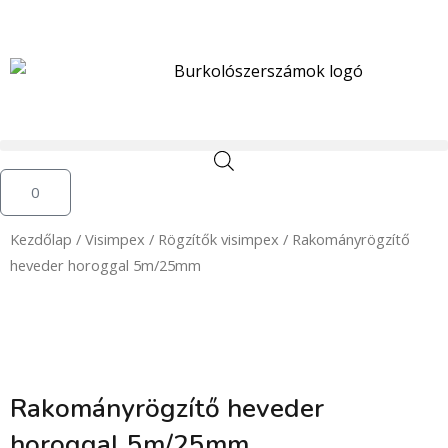
Skip
to
content
Kosár
0
Kezdőlap
/
Visimpex
/
Rögzítők visimpex
/ Rakományrögzítő
heveder horoggal 5m/25mm
Rakományrögzítő heveder
horoggal 5m/25mm