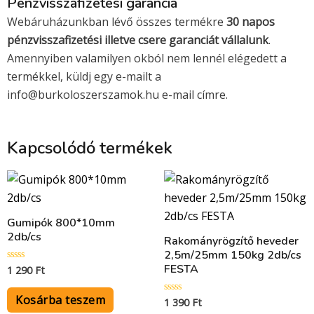
Pénzvisszafizetési garancia
Webáruházunkban lévő összes termékre
30 napos
pénzvisszafizetési illetve csere garanciát vállalunk
.
Amennyiben valamilyen okból nem lennél elégedett a
termékkel, küldj egy e-mailt a
info@burkoloszerszamok.hu e-mail címre.
Kapcsolódó termékek
Gumipók 800*10mm
2db/cs
Rakományrögzítő heveder
2,5m/25mm 150kg 2db/cs
FESTA
1 290
Ft
Értékelés:
0
/
5
Kosárba teszem
1 390
Ft
Értékelés:
0