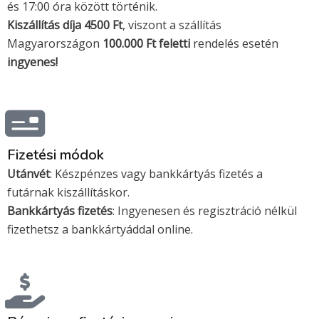
r
és 17:00 óra között történik.
c
Kiszállítás díja 4500 Ft
, viszont a szállítás
a
Magyarországon
100.000 Ft feletti
rendelés esetén
r
ingyenes!
d
Fizetési módok
Utánvét
: Készpénzes vagy bankkártyás fizetés a
futárnak kiszállításkor.
Bankkártyás fizetés
: Ingyenesen és regisztráció nélkül
fizethetsz a bankkártyáddal online.